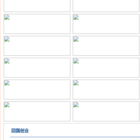
中国科学院遥感与数字地球研究所科
中国科学院动物研究所2026年招聘公
技支撑部门负责人招聘启事
告
中南大学粉末冶金国家重点实验室杜
景观规划与动态模拟研究组特别研究
勇团队诚聘博士后
助理（博士后）招聘启事
中国科学院烟台海岸带研究所2026年
中科院西北生态环境资源研究院畜牧
第二批特别助理招聘公告
学科研助理招聘启事
广东省半导体产业技术研究院诚聘海
中国科学院计算技术研究所面向全球
内外优秀人才
诚聘高端人才
中国中医科学院中药研究所博士后招
中国科学院南京土壤研究所沈仁芳研
聘启事
究员团队青年人才招聘启事
河南大学纳米科学与材料工程学院科
北京大学能源研究院2026年招聘公告
回国创业
研人员招聘启事