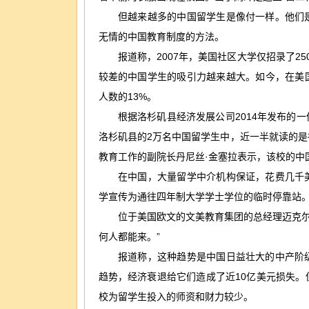
但越来越多的中国留学生是像付一样。他们是
无情的中国教育制度的方法。
报道称，2007年，美国社区大学仅招录了25
较差的中国学生的吸引力越来越大。如今，在美国
人数的13%。
根据洛杉矶县经济发展公司2014年发布的一
洛杉矶县的2万名中国留学生中，近一半就读的
教育工作的副院长丹尼丝·金塞拉表示，该校的中国
在中国，大量留学中介机构保证，花费几千美
学宣传为通往四年制大学学士学位的临时停靠站
位于美国欧文的文美教育集团的总经理迈克尔·
何人都能来。”
报道称，这种趋势是中国日益壮大的中产阶级
趋势，经济衰退给它们造成了近10亿美元损失
校为留学生投入的师资和财力较少。