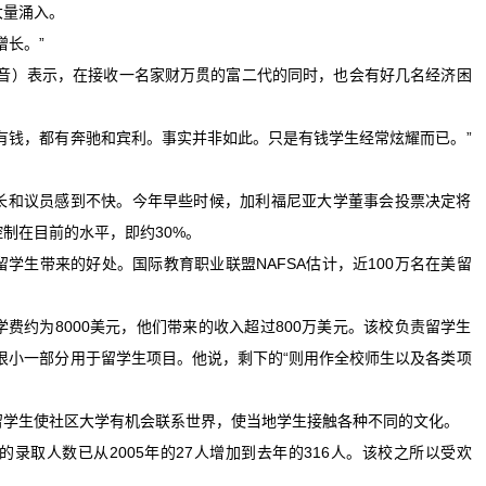
量涌入。
长。”
）表示，在接收一名家财万贯的富二代的同时，也会有好几名经济困
钱，都有奔驰和宾利。事实并非如此。只是有钱学生经常炫耀而已。”
和议员感到不快。今年早些时候，加利福尼亚大学董事会投票决定将
制在目前的水平，即约30%。
生带来的好处。国际教育职业联盟NAFSA估计，近100万名在美留
约为8000美元，他们带来的收入超过800万美元。该校负责留学生
很小一部分用于留学生项目。他说，剩下的“则用作全校师生以及各类项
学生使社区大学有机会联系世界，使当地学生接触各种不同的文化。
取人数已从2005年的27人增加到去年的316人。该校之所以受欢
。