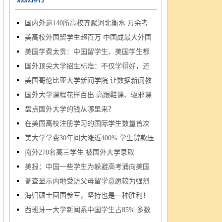
国内外逾140所高校齐聚河北衡水 万余考
美高校外国留学生超百万 中国成最大外国
生...
美国学费太贵：中国留学生、美国学生都
生...
国外顶尖大学招生标准：不仅学得好，还
难...
美国哥伦比亚大学新闻学院 让数据新闻教
要...
国外大学课程花样百出:高跟鞋课、驱邪课
学...
盘点国外大学的钱从哪里来？
一...
在美国高校注册学习的国际学生数量首次
美大学学费30年间大涨近400% 学生贷款压
超...
南外270名高三学生 被国外大学录取
力...
美报：中国一些学生为躲避高考涌向美国
调查显示内地受访父母留学意愿较为强烈
社...
海归硕士回国参军，坚持也是一种胜利！
西班牙一大学新闻系中国学生占85% 多数