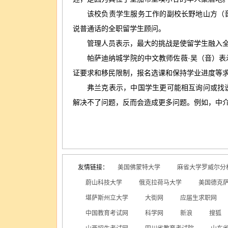
该校负责学生服务工作的副校长野地山方（音
说普通话的全职留学生顾问。
管理人员表示，最大的挑战是使留学生融入全
帕萨迪纳城学院的中文教师佐薇·吴（音）表示
证要求和移民限制，报名选课和保持学业进度等
弗兰克表示，中国学生更可能相互询问或找说
解决不了问题，反而会造成更多问题。例如，中
友情链接：
美国佛蒙特大学
麻省大学罗威尔分
蔚山科技大学
俄克拉荷马大学
美国德克
堪萨斯州立大学
大街网
应届生求职网
中国教育考试网
科学网
新浪
搜狐