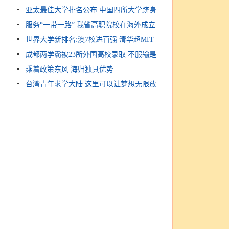
亚太最佳大学排名公布 中国四所大学跻身
名...
服务“一带一路” 我省高职院校在海外成立...
前...
世界大学新排名:澳7校进百强 清华超MIT
成都两学霸被23所外国高校录取 不服输是
乘着政策东风 海归独具优势
共...
台湾青年求学大陆:这里可以让梦想无限放
大...