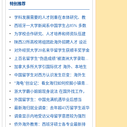
不...
特别推荐
学科发展需要的人才则重在本体研究、教
西班牙一大学新闻系中国学生占85% 多数
学...
为学校合作研究、人才培养和师资队伍建
不...
陕西22所高校将组团赴海外招聘人才 设近
设...
对外经贸大学20名来华留学生获顺丰奖学金
千...
上百名留学生“伪造成绩”被澳洲大学录取...
加拿大多所大学引国际优才 海外、本地生
中国留学生对西方认识发生巨变：海外生
学...
“海龟”创业记：看女海归如何挖掘小镇青...
活...
浙大学霸小姐姐现身说法 在国外找工作，
外国留学生：中国充满机遇毕业后想当
简...
最新海归就业调查：去年超43万留学生返华
“北...
调查显示内地受访父母留学意愿较为强烈
侨外海外教育：西班牙硕士各专业最新排