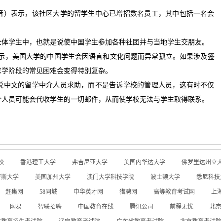
）表示，该社区大学的留学生中心已增招数名员工，其中包括一名会
体学生中，也就是说使中国学生参加各种社团并与当地学生交朋友。
，美国大学的中国学生会因语言和文化问题而异常孤立。如果涉及签
求学阶段的常见困难会变得特别复杂。
中文的留学中介人员求助，而不是告诉学校的管理人员，这有时不仅
介人员可能会代收学生的一切邮件，从而使学校无法与学生取得联系。
校
香港理工大学
弗吉尼亚大学
美国内华达大学
佛罗里达州立
萨斯大学
美国加州大学
澳门大学科技学院
波士顿大学
悉尼科技
赶集网
58同城
中华英才网
猎聘网
高等教育考试网
上
网易
智联招聘
中国教育在线
腾讯公司
前程无忧
北