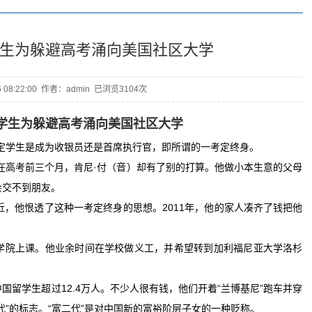
生为躲避高考涌向美国社区大学
06 08:22:00 作者：admin 已浏览
3104次
学生为躲避高考涌向美国社区大学
决定学生是成为收银员还是首席执行官，即所谓的一考定终身。
在高考前三个月，肯尼·付（音）却有了别的打算。他做小本生意的父母
会交不到朋友。
，他恨透了这种一考定终身的思想。2011年，他的家人凑齐了钱把他
院上课。他业余时间在学校做义工，并希望转到加利福尼亚大学洛杉
学生超过12.4万人。不少人很有钱，他们开着“兰博基尼”跑车并穿
代”的标志。“富二代”是对中国新的富裕阶层子女的一种贬称。