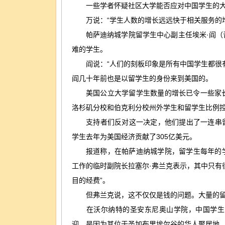
一些学者怀疑社区大学能否应对中国学生的大
万说：“学生人数的增长远远快于相关服务的增
帕萨迪纳城学院留学生中心副主任埃米·阎（音
难的学生。
阎说：“人们的刻板印象是所有中国学生都很有
阎几十年前也是以留学生的身份来到美国的。
美国公立大学留学生数量的增长已令一些家长
洛杉矶分校和伯克利分校州外学生和留学生比例控
支持者们反对这一决定，他们提出了一连串留学
学生去年为美国经济贡献了305亿美元。
报道称，在帕萨迪纳城学院，留学生每年的学费
工作的临时副院长拉塞尔·弗兰克表示，其中只有
目的经费”。
但弗兰克说，这不仅仅是钱的问题。大量的留
在沃尔纳特的圣安东尼奥山学院，中国学生的录
迎，是因为其位于圣加布里埃尔谷的华人聚居地