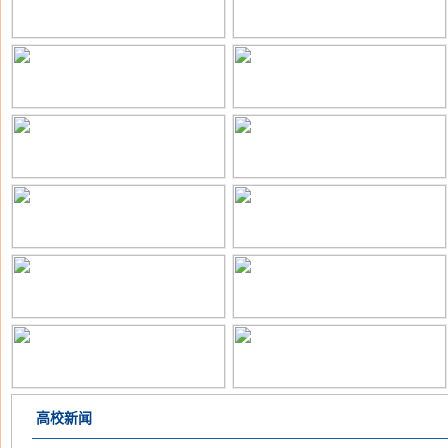
北京大学能源研究院2026年高层次招
华侨大学2026年度高层次人才招聘启
聘公告
事
厦门工学院高层次人才和专项教师招
琼台师范学院2026年考核招聘高层次
聘启事
人才公告
西北工业大学化学制造研究院面向海
德州大学休斯顿医学中心2026年招聘
内外诚聘各类高层次人才
高层次人才
华北理工大学2026年诚聘高层次英才
和祐国际医院简介及2026年招聘职位
英国格拉斯哥大学招收玛丽居里学者
南方医科大学马建华教授课题组招聘
特聘研究人员和博士后信息
杭州职业技术学院公开招聘高层次人
江西冶金职业技术学院2026年公开招
高校新闻
才公告
聘高层次人才公告